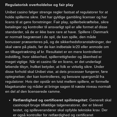
Regulatorisk overholdelse og fair play
Unibet casino følger strenge regler fastsat af regulatorer for at
holde spillerne sikre. Det har gyldige gambling licenser og har
licens til at gøre forretninger. Fair play, spillerbekræftelse, sikre
betalinger og kontroller til ansvarligt spil er alle formet af disse
standarder, så de er ikke bare rare at have. Spillere i Danmark
er normalt begrænset i de spil, de kan spille, den måde
bonusser præsenteres på, og de sikkerhedsforanstaltninger, der
skal være på plads, før de kan indbetale kr20 eller anmode om
en tilbagetrækning af kr. Resultatet er en mere kontrolleret
indstilling, hvor sikkerhed, spillerrettigheder og åbenhed er
meget vigtige. Når et casino får en licens, er det underlagt
løbende tilsyn, hvilket betyder, at folk er virkelig sikre. Under
disse forhold skal Unibet vise, at dets processer fungerer, føre
optegnelser, der kan kontrolleres, og besvare spørgsmål fra
regulatorer. Hvis der opstår en tvist mellem spillere, er formelle
klagekanaler og måder at bringe sagen til næste niveau normalt
en del af den licenserede ramme.
Retfærdighed og certificeret spilintegritet:
Generelt skal
casinospil bruge tilfældige talgeneratorer, der er blevet
testet, og spilleverandører skal opfylde tekniske krav. Der
er også kontroller for retfærdighed og certificeret