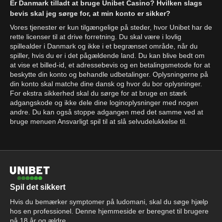
Er Danmark tilladt at bruge Unibet Casino? Hvilken slags
bevis skal jeg sørge for, at min konto er sikker?
Vores tjenester er kun tilgængelige på steder, hvor Unibet har de
rette licenser til at drive forretning. Du skal være i lovlig
spillealder i Danmark og ikke i et begrænset område, når du
spiller, hvis du er i det pågældende land. Du kan blive bedt om
at vise et billed-id, et adressebevis og en betalingsmetode for at
beskytte din konto og behandle udbetalinger. Oplysningerne på
din konto skal matche dine dansk og hvor du bor oplysninger.
For ekstra sikkerhed skal du sørge for at bruge en stærk
adgangskode og ikke dele dine loginoplysninger med nogen
andre. Du kan også stoppe adgangen med det samme ved at
bruge menuen Ansvarligt spil til at slå selvudelukkelse til.
Spil det sikkert
Hvis du bemærker symptomer på ludomani, skal du søge hjælp
hos en professionel. Denne hjemmeside er beregnet til brugere
på 18 år og ældre.