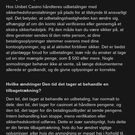
Hos Unibet Casino håndteres udbetalinger med
sikkerhedsforanstaltninger på plads for at tilskynde til ansvarligt
spil. Det betyder, at udbetalingshastigheden kan ændre sig,
afhængigt af om din konto skal verificeres eller gennemgå et
ekstra sikkerhedstjek. På den måde kan du være sikker på, at
dine gevinster sendes til den rette person, at dine
betalingsoplysninger stemmer overens med dine
kontooplysninger, og at al aktivitet forbliver sikker. Det er bedst
at planlægge forud for udbetalinger, især når du ønsker at tage
ud en stor mængde penge, som $ 500 eller mere. Nogle
anmodninger behøver ikke at vente, så længe dokumenterne
allerede er godkendt, og de givne oplysninger er korrekte.
Hvilke ændringer Den tid det tager at behandle en
tilbagetrækning?
Den tid, det tager at behandle en udbetaling, har normalt to
dele: den tid, det tager for casinoet at håndtere pengene, og
den tid, det tager for din betalingsudbyder at sende pengene.
Intern behandling kan stoppe, mens verifikation eller
sikkerhedskontrol udføres. Dette er især sandsynligt, hvis dette
er din første tilbagetrækning, hvis du har ændret vigtige
oplysninger, eller hvis din anmodning er meget høj i forhold til,