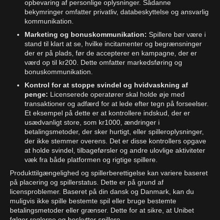
opbevaring af personlige oplysninger. Sådanne
bekymringer omfatter privatliv, databeskyttelse og ansvarlig
kommunikation.
Marketing og bonuskommunikation:
Spillere bør være i
stand til klart at se, hvilke incitamenter og begrænsninger
der er på plads, før de accepterer en kampagne, der er
værd op til kr200. Dette omfatter markedsføring og
bonuskommunikation.
Kontrol for at stoppe svindel og hvidvaskning af
penge:
Licenserede operatører skal holde øje med
transaktioner og adfærd for at lede efter tegn på forseelser.
Et eksempel på dette er at kontrollere indskud, der er
usædvanligt store, som kr1000, ændringer i
betalingsmetoder, der sker hurtigt, eller spilleroplysninger,
der ikke stemmer overens. Det er disse kontrollers opgave
at holde svindel, tilbageførsler og andre ulovlige aktiviteter
væk fra både platformen og rigtige spillere.
Produkttilgængelighed og spillerberettigelse kan variere baseret
på placering og spillerstatus. Dette er på grund af
licensproblemer. Baseret på din dansk og Danmark, kan du
muligvis ikke spille bestemte spil eller bruge bestemte
betalingsmetoder eller grænser. Dette for at sikre, at Unibet
følger reglerne og beskytter spillere.