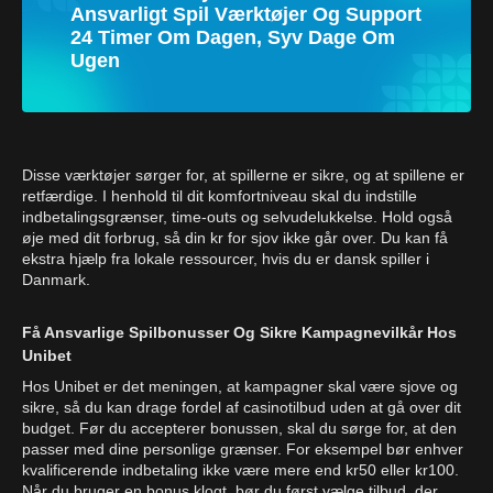
Ansvarligt Spil Værktøjer Og Support
24 Timer Om Dagen, Syv Dage Om
Ugen
Disse værktøjer sørger for, at spillerne er sikre, og at spillene er
retfærdige. I henhold til dit komfortniveau skal du indstille
indbetalingsgrænser, time-outs og selvudelukkelse. Hold også
øje med dit forbrug, så din kr for sjov ikke går over. Du kan få
ekstra hjælp fra lokale ressourcer, hvis du er dansk spiller i
Danmark.
Få Ansvarlige Spilbonusser Og Sikre Kampagnevilkår Hos
Unibet
Hos Unibet er det meningen, at kampagner skal være sjove og
sikre, så du kan drage fordel af casinotilbud uden at gå over dit
budget. Før du accepterer bonussen, skal du sørge for, at den
passer med dine personlige grænser. For eksempel bør enhver
kvalificerende indbetaling ikke være mere end kr50 eller kr100.
Når du bruger en bonus klogt, bør du først vælge tilbud, der