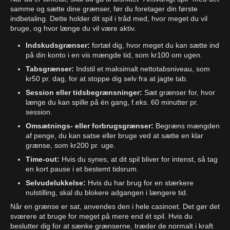
samme og sætte dine grænser, før du foretager din første
indbetaling. Dette holder dit spil i tråd med, hvor meget du vil
bruge, og hvor længe du vil være aktiv.
Indskudsgrænser:
fortæl dig, hvor meget du kan sætte ind
på din konto i en vis mængde tid, som kr100 om ugen.
Tabsgrænser:
Indstil et maksimalt nettotabsniveau, som
kr50 pr. dag, for at stoppe dig selv fra at jagte tab.
Session eller tidsbegrænsninger:
Sæt grænser for, hvor
længe du kan spille på én gang, f.eks. 60 minutter pr.
session.
Omsætnings- eller forbrugsgrænser:
Begræns mængden
af penge, du kan satse eller bruge ved at sætte en klar
grænse, som kr200 pr. uge.
Time-out:
Hvis du synes, at dit spil bliver for intenst, så tag
en kort pause i et bestemt tidsrum.
Selvudelukkelse:
Hvis du har brug for en stærkere
nulstilling, skal du blokere adgangen i længere tid.
Når en grænse er sat, anvendes den i hele casinoet. Det gør det
sværere at bruge for meget på mere end ét spil. Hvis du
beslutter dig for at sænke grænserne, træder de normalt i kraft