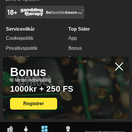
Servicevilkår
Top Sider
Cookiepolitik
App
Privatlivspolitik
Bonus
Vilkår Og Betingelser
Promo Kode
Bonus
Ansvarligt spil
Ingen indbetalingsbonus
til første indbetaling
Kontakter
1000kr + 250 FS
+4578452091
info@unibet-dk.dk
Registrer
© 2026 All Rights
Reserved.