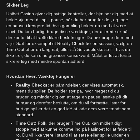
Sikker Leg
Unibet Casino giver dig nyttige kontroller, der hjælper dig med at
holde øje med dit spil, pause, når du har brug for det, og tage
en pause i længere tid, hvis gambling holder op med at være
sjovt. Du kan hurtigt bruge disse værktøjer, der allerede er på
din konto, til at træffe klare beslutninger. Du bør bruge dem med
vilje. Sæt for eksempel et Reality Check før en session, vælg en
Time Out efter en lang nat, eller slå Selvudelukkelse til, hvis du
ikke tror, du kan dine grænser konsekvent. Målet er let at forstå:
sikrere leg med mindre spontan adfærd.
Hvordan Hvert Værktøj Fungerer
Reality Checks:
er påmindelser, der vises automatisk,
mens du spiller. De holder styr på, hvor meget tid du
bruger, og minder dig om at tage en pause, tænke på dit
humør og derefter beslutte, om du vil fortsætte. Især for
hurtige spil er det en god idé at lade dem være tændt som
standard.
Time Out:
Folk, der bruger Time Out, kan midlertidigt
stoppe med at kunne komme ind på kasinoet for at falde til
ro. Du vil ikke være i stand til at satse eller spille under en