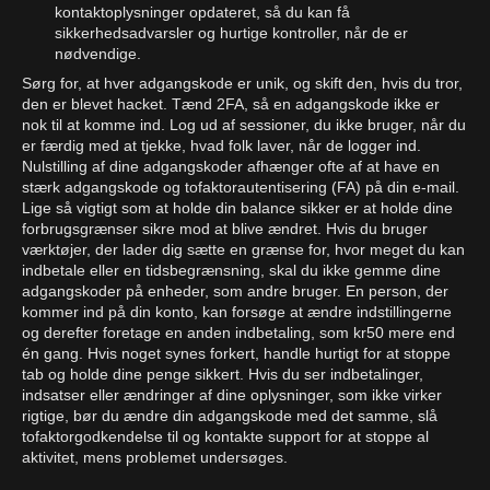
kontaktoplysninger opdateret, så du kan få
sikkerhedsadvarsler og hurtige kontroller, når de er
nødvendige.
Sørg for, at hver adgangskode er unik, og skift den, hvis du tror,
den er blevet hacket. Tænd 2FA, så en adgangskode ikke er
nok til at komme ind. Log ud af sessioner, du ikke bruger, når du
er færdig med at tjekke, hvad folk laver, når de logger ind.
Nulstilling af dine adgangskoder afhænger ofte af at have en
stærk adgangskode og tofaktorautentisering (FA) på din e-mail.
Lige så vigtigt som at holde din balance sikker er at holde dine
forbrugsgrænser sikre mod at blive ændret. Hvis du bruger
værktøjer, der lader dig sætte en grænse for, hvor meget du kan
indbetale eller en tidsbegrænsning, skal du ikke gemme dine
adgangskoder på enheder, som andre bruger. En person, der
kommer ind på din konto, kan forsøge at ændre indstillingerne
og derefter foretage en anden indbetaling, som kr50 mere end
én gang. Hvis noget synes forkert, handle hurtigt for at stoppe
tab og holde dine penge sikkert. Hvis du ser indbetalinger,
indsatser eller ændringer af dine oplysninger, som ikke virker
rigtige, bør du ændre din adgangskode med det samme, slå
tofaktorgodkendelse til og kontakte support for at stoppe al
aktivitet, mens problemet undersøges.