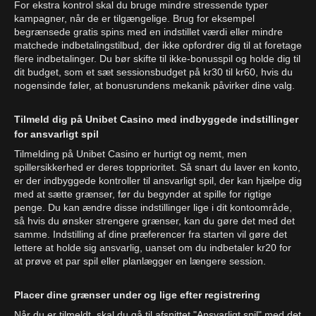
For ekstra kontrol skal du bruge mindre stressende typer
kampagner, når de er tilgængelige. Brug for eksempel
begrænsede gratis spins med en indstillet værdi eller mindre
matchede indbetalingstilbud, der ikke opfordrer dig til at foretage
flere indbetalinger. Du bør skifte til ikke-bonusspil og holde dig til
dit budget, som et sæt sessionsbudget på kr30 til kr60, hvis du
nogensinde føler, at bonusrundens mekanik påvirker dine valg.
Tilmeld dig på Unibet Casino med indbyggede indstillinger
for ansvarligt spil
Tilmelding på Unibet Casino er hurtigt og nemt, men
spillersikkerhed er deres topprioritet. Så snart du laver en konto,
er der indbyggede kontroller til ansvarligt spil, der kan hjælpe dig
med at sætte grænser, før du begynder at spille for rigtige
penge. Du kan ændre disse indstillinger lige i dit kontoområde,
så hvis du ønsker strengere grænser, kan du gøre det med det
samme. Indstilling af dine præferencer fra starten vil gøre det
lettere at holde sig ansvarlig, uanset om du indbetaler kr20 for
at prøve et par spil eller planlægger en længere session.
Placer dine grænser under og lige efter registrering
Når du er tilmeldt, skal du gå til afsnittet "Ansvarligt spil" med det