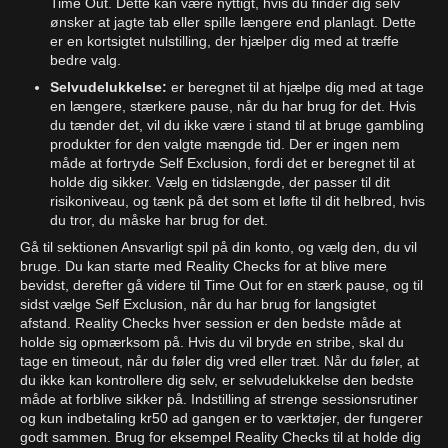
Time Out. Dette kan være nyttigt, hvis du finder dig selv
ønsker at jagte tab eller spille længere end planlagt. Dette
er en kortsigtet nulstilling, der hjælper dig med at træffe
bedre valg.
Selvudelukkelse:
er beregnet til at hjælpe dig med at tage
en længere, stærkere pause, når du har brug for det. Hvis
du tænder det, vil du ikke være i stand til at bruge gambling
produkter for den valgte mængde tid. Der er ingen nem
måde at fortryde Self Exclusion, fordi det er beregnet til at
holde dig sikker. Vælg en tidslængde, der passer til dit
risikoniveau, og tænk på det som et løfte til dit helbred, hvis
du tror, du måske har brug for det.
Gå til sektionen Ansvarligt spil på din konto, og vælg den, du vil
bruge. Du kan starte med Reality Checks for at blive mere
bevidst, derefter gå videre til Time Out for en stærk pause, og til
sidst vælge Self Exclusion, når du har brug for langsigtet
afstand. Reality Checks hver session er den bedste måde at
holde sig opmærksom på. Hvis du vil bryde en stribe, skal du
tage en timeout, når du føler dig vred eller træt. Når du føler, at
du ikke kan kontrollere dig selv, er selvudelukkelse den bedste
måde at forblive sikker på. Indstilling af strenge sessionsrutiner
og kun indbetaling kr50 ad gangen er to værktøjer, der fungerer
godt sammen. Brug for eksempel Reality Checks til at holde dig