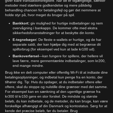
giver klare transaktionsregistre. Når de er tilgængelige, sænker
metoder med stærkere godkendelse og mere pålidelig
behandling chancen for betalingsfejl og gør det nemmere at
holde styr på, hvor meget du bruger på spil.
Bankkort:
giv mulighed for hurtige indbetalinger og nem
overvågning i bankapps. De kommer ofte med ekstra
sikkerhedsforanstaltninger for at beskytte din konto.
E-tegnebøger:
De fleste e-wallets er hurtige, og de har
separate saldi, der kan hjælpe dig med at begrænse dit
spilforbrug (for eksempel ved kun at lade kr100 ud).
Bankoverførsel
—kan fungere for spillere, der hellere vil
lave færre, mere gennemtænkte indbetalinger, som kr200,
end mange mindre.
Brug ikke en delt computer eller offentlig Wi-Fi til at indtaste dine
betalingsoplysninger, og indbetal kun penge fra en konto, der
tilhører dig. Tip: Hvis du opdager, at du indbetaler oftere eller
oftere, skal du stoppe og nulstille dine grænser med det samme.
For eksempel kan en sænkning af den ugentlige grænse fra
kr300 til kr150 gøre en stor forskel. De mindste og største
beløb, du kan indbetale, og de metoder, du kan bruge, kan være
forskellige afhængigt af din Danmark og kontostatus. Sørg for at
kende det præcise beløb, før du betaler. Brug