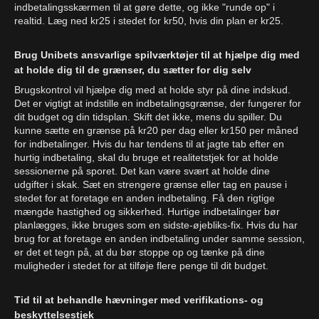
indbetalingsskærmen til at gøre dette, og ikke "runde op" i
realtid. Læg ned kr25 i stedet for kr50, hvis din plan er kr25.
Brug Unibets ansvarlige spilværktøjer til at hjælpe dig med
at holde dig til de grænser, du sætter for dig selv
Brugskontrol vil hjælpe dig med at holde styr på dine indskud.
Det er vigtigt at indstille en indbetalingsgrænse, der fungerer for
dit budget og din tidsplan. Skift det ikke, mens du spiller. Du
kunne sætte en grænse på kr20 per dag eller kr150 per måned
for indbetalinger. Hvis du har tendens til at jagte tab efter en
hurtig indbetaling, skal du bruge et realitetstjek for at holde
sessionerne på sporet. Det kan være svært at holde dine
udgifter i skak. Sæt en strengere grænse eller tag en pause i
stedet for at foretage en anden indbetaling. Få den rigtige
mængde hastighed og sikkerhed. Hurtige indbetalinger bør
planlægges, ikke bruges som en sidste-øjebliks-fix. Hvis du har
brug for at foretage en anden indbetaling under samme session,
er det et tegn på, at du bør stoppe op og tænke på dine
muligheder i stedet for at tilføje flere penge til dit budget.
Tid til at behandle hævninger med verifikations- og
beskyttelsestjek