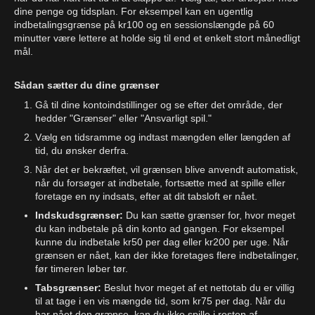
dine penge og tidsplan. For eksempel kan en ugentlig
indbetalingsgrænse på kr100 og en sessionslængde på 60
minutter være lettere at holde sig til end et enkelt stort månedligt
mål.
Sådan sætter du dine grænser
Gå til dine kontoindstillinger og se efter det område, der
hedder "Grænser" eller "Ansvarligt spil."
Vælg en tidsramme og indtast mængden eller længden af
tid, du ønsker derfra.
Når det er bekræftet, vil grænsen blive anvendt automatisk,
når du forsøger at indbetale, fortsætte med at spille eller
foretage en ny indsats, efter at dit tabsloft er nået.
Indskudsgrænser:
Du kan sætte grænser for, hvor meget
du kan indbetale på din konto ad gangen. For eksempel
kunne du indbetale kr50 per dag eller kr200 per uge. Når
grænsen er nået, kan der ikke foretages flere indbetalinger,
før timeren løber tør.
Tabsgrænser:
Beslut hvor meget af et nettotab du er villig
til at tage i en vis mængde tid, som kr75 per dag. Når du
har nået den grænse, kan du ikke spille i resten af