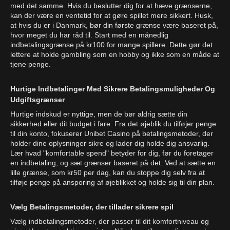
med det samme. Hvis du beslutter dig for at hæve grænserne,
kan der være en ventetid for at gøre spillet mere sikkert. Husk,
at hvis du er i Danmark, bør din første grænse være baseret på,
hvor meget du har råd til. Start med en månedlig
indbetalingsgrænse på kr100 for mange spillere. Dette gør det
lettere at holde gambling som en hobby og ikke som en måde at
tjene penge.
Hurtige Indbetalinger Med Sikrere Betalingsmuligheder Og
Udgiftsgrænser
Hurtige indskud er nyttige, men de bør aldrig sætte din
sikkerhed eller dit budget i fare. Fra det øjeblik du tilføjer penge
til din konto, fokuserer Unibet Casino på betalingsmetoder, der
holder dine oplysninger sikre og lader dig holde dig ansvarlig.
Lær hvad "komfortable spend" betyder for dig, før du foretager
en indbetaling, og sæt grænser baseret på det. Ved at sætte en
lille grænse, som kr50 per dag, kan du stoppe dig selv fra at
tilføje penge på ansporing af øjeblikket og holde sig til din plan.
Vælg Betalingsmetoder, der tillader sikrere spil
Vælg indbetalingsmetoder, der passer til dit komfortniveau og