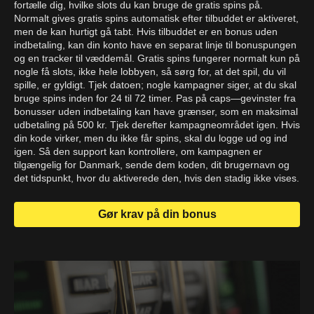
fortælle dig, hvilke slots du kan bruge de gratis spins på.
Normalt gives gratis spins automatisk efter tilbuddet er aktiveret,
men de kan hurtigt gå tabt. Hvis tilbuddet er en bonus uden
indbetaling, kan din konto have en separat linje til bonuspungen
og en tracker til væddemål. Gratis spins fungerer normalt kun på
nogle få slots, ikke hele lobbyen, så sørg for, at det spil, du vil
spille, er gyldigt. Tjek datoen; nogle kampagner siger, at du skal
bruge spins inden for 24 til 72 timer. Pas på caps—gevinster fra
bonusser uden indbetaling kan have grænser, som en maksimal
udbetaling på 500 kr. Tjek derefter kampagneområdet igen. Hvis
din kode virker, men du ikke får spins, skal du logge ud og ind
igen. Så den support kan kontrollere, om kampagnen er
tilgængelig for Danmark, sende dem koden, dit brugernavn og
det tidspunkt, hvor du aktiverede den, hvis den stadig ikke vises.
Gør krav på din bonus