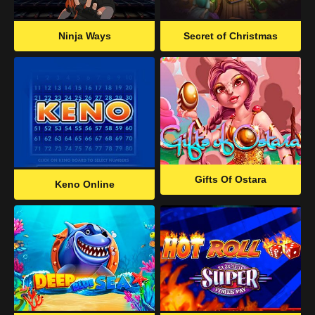
Ninja Ways
Secret of Christmas
Gifts Of Ostara
Keno Online