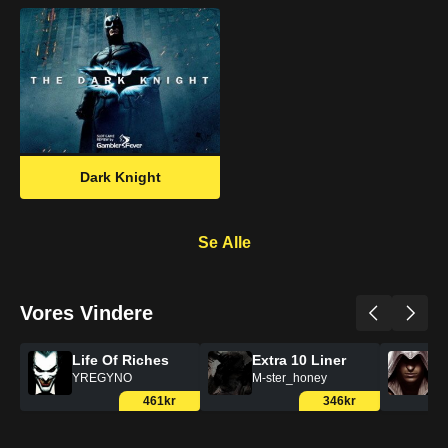
Dark Knight
Se Alle
Vores Vindere
Life Of Riches
Extra 10 Liner
Fr
YREGYNO
M-ster_honey
Ra
461kr
346kr