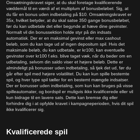
Omsætningskravet siger, at du skal foretage kvalificerende
væddemål til en værdi af et multiplum af bonusbeløbet. Sig, at
du får en bonus uden indbetaling på $10. Omsætningskravet er
35x, hvilket betyder, at du skal satse 350 gange bonusbeløbet,
før du kan udbetale det eller begynde at hæve dine gevinster.
Normalt vil din bonussektion holde styr på din indsats
automatisk. Der er en maksimal gevinst eller max cashout
beløb, som du kan tage ud af ingen depositum spil. Hvis det
maksimale beløb, du kan udbetale, er kr100, kan eventuelle
gevinster over kr100 f.eks. blive taget væk, når du beder om en
udbetaling, selvom din saldo viser et højere beløb. Dette er
almindeligt på bonusser uden indbetaling, så tjek det ud, før du
går efter spil med højere volatilitet. Du kan kun spille bestemte
spil, og hver type spil tæller for en bestemt mængde indsatser.
Der er bonusser uden indbetaling, som kun kan bruges på visse
spilleautomater, og bordspil er muligvis ikke kvalificerede eller vil
kun bidrage til en lavere sats. Dette kan bremse dig eller
forhindre dig i at opfylde kravet i kampagneperioden, hvis dit spil
ikke kvalificerer sig.
Kvalificerede spil