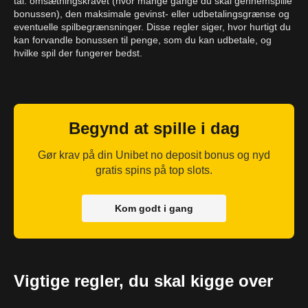
tal: omsætningskravet (hvor mange gange du skal gennemspille
bonussen), den maksimale gevinst- eller udbetalingsgrænse og
eventuelle spilbegrænsninger. Disse regler siger, hvor hurtigt du
kan forvandle bonussen til penge, som du kan udbetale, og
hvilke spil der fungerer bedst.
Begynd at spille i dag
Gør krav på din Unibet no deposit bonus og nyd
gratis spins på top slots.
Kom godt i gang
Vigtige regler, du skal kigge over