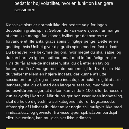
bedst for høj volatilitet, hvor en funktion kan gøre
sessionen.
Klassiske slots er normalt ikke det bedste valg for ingen
depositum gratis spins. Selvom de kan være sjove, har mange
af dem ikke mange funktioner, hvilket gør det sværere at
forvandle et lille antal gratis spins til rigtige penge. Dette er en
god ting, hvis Unibet giver dig gratis spins med en fast indsats:
Du behøver ikke bekymre dig om, hvor meget du skal satse, og
du kan bare vælge en spilleautomat med letforståelige regler.
Hvis du får at vælge indsatsen, skal du gå efter en lav og
forsøge at få så mange resultater som muligt for hvert spin. Når
du vælger mellem en højere indsats, der kunne afslutte
sessionen hurtigt, og en lavere indsats, der holder dig til at spille
længere, skal du gå med den længere session, medmindre
bonusvilkårene siger, at du kun kan vinde kr100, eller bonussen
kun er gyldig i kort tid. Når du bruger bonusser uden indbetaling,
skal du holde dig væk fra spilkategorier, der er begrænsede.
Afhængigt af Unibet-tilbuddet tæller nogle spil muligvis ikke med
i indsatskrav, og gevinster fra visse typer spil, såsom bordspil
eller live casino, kan muligvis slet ikke indløses.