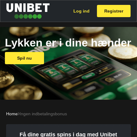
Log ind
Registrer
Lykken er i dine hænder
Spil nu
Home
Ingen indbetalingsbonus
Få dine gratis spins i dag med Unibet