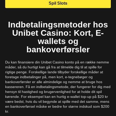
Spil Slots
Indbetalingsmetoder hos
Unibet Casino: Kort, E-
wallets og
bankoverførsler
Du kan finansiere din Unibet Casino konto på en række nemme
måder, så du hurtigt kan gå fra at tilmelde dig til at spille for
rigtige penge. Forskellige lande tilbyder forskellige måder at
foretage indbetalinger på, men kort, e-tegnebøger og
bankoverførsler er alle almindelige og nemme at bruge hos
kassereren. Få en indbetalingsmetode, der fungerer for dig med
hensyn til hastighed og brugervenlighed for at holde dit spil
kørende. For eksempel kan en hurtig e-wallet top-up på $20 kr
være bedst, hvis du vil begynde at spille med det samme, mens
en bankoverførsel måske er bedre for større indskud som $200
kr.