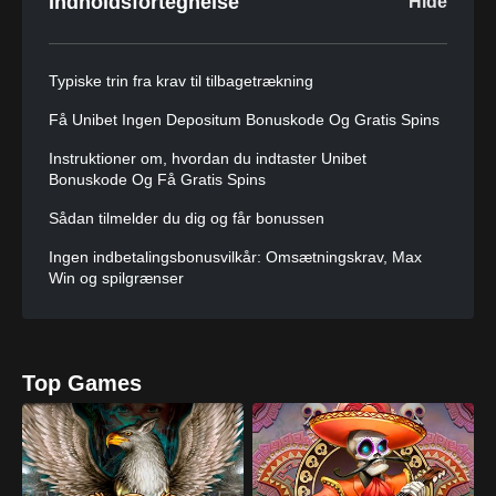
Indholdsfortegnelse
Hide
Typiske trin fra krav til tilbagetrækning
Få Unibet Ingen Depositum Bonuskode Og Gratis Spins
Instruktioner om, hvordan du indtaster Unibet
Bonuskode Og Få Gratis Spins
Sådan tilmelder du dig og får bonussen
Ingen indbetalingsbonusvilkår: Omsætningskrav, Max
Win og spilgrænser
Vigtige regler, du skal kigge over
Kvalificerede spil
Top Games
Berettigelse og verifikation
Fælles verifikationskrav
Bedste Slots Og Spil Til Din Unibet Uden Indskud Gratis
Spins