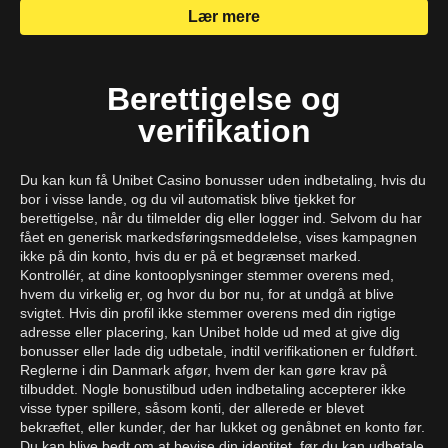
Lær mere
Berettigelse og
verifikation
Du kan kun få Unibet Casino bonusser uden indbetaling, hvis du
bor i visse lande, og du vil automatisk blive tjekket for
berettigelse, når du tilmelder dig eller logger ind. Selvom du har
fået en generisk markedsføringsmeddelelse, vises kampagnen
ikke på din konto, hvis du er på et begrænset marked.
Kontrollér, at dine kontooplysninger stemmer overens med,
hvem du virkelig er, og hvor du bor nu, for at undgå at blive
svigtet. Hvis din profil ikke stemmer overens med din rigtige
adresse eller placering, kan Unibet holde ud med at give dig
bonusser eller lade dig udbetale, indtil verifikationen er fuldført.
Reglerne i din Danmark afgør, hvem der kan gøre krav på
tilbuddet. Nogle bonustilbud uden indbetaling accepterer ikke
visse typer spillere, såsom konti, der allerede er blevet
bekræftet, eller kunder, der har lukket og genåbnet en konto før.
Du kan blive bedt om at bevise din identitet, før du kan udbetale