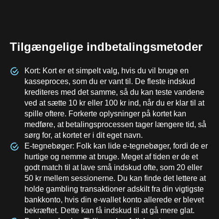
Tilgængelige indbetalingsmetoder
Kort: Kort er et simpelt valg, hvis du vil bruge en
kasseproces, som du er vant til. De fleste indskud
krediteres med det samme, så du kan teste vandene
ved at sætte 10 kr eller 100 kr ind, når du er klar til at
spille oftere. Forkerte oplysninger på kortet kan
medføre, at betalingsprocessen tager længere tid, så
sørg for, at kortet er i dit eget navn.
E-tegnebøger: Folk kan lide e-tegnebøger, fordi de er
hurtige og nemme at bruge. Meget af tiden er de et
godt match til at lave små indskud ofte, som 20 eller
50 kr mellem sessionerne. Du kan finde det lettere at
holde gambling transaktioner adskilt fra din vigtigste
bankkonto, hvis din e-wallet konto allerede er blevet
bekræftet. Dette kan få indskud til at gå mere glat.