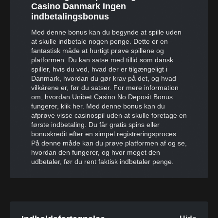
Casino Danmark Ingen
indbetalingsbonus
Med denne bonus kan du begynde at spille uden
at skulle indbetale nogen penge. Dette er en
fantastisk måde at hurtigt prøve spillene og
platformen. Du kan satse med tillid som dansk
spiller, hvis du ved, hvad der er tilgængeligt i
Danmark, hvordan du gør krav på det, og hvad
vilkårene er, før du satser. For mere information
om, hvordan Unibet Casino No Deposit Bonus
fungerer, klik her. Med denne bonus kan du
afprøve visse casinospil uden at skulle foretage en
første indbetaling. Du får gratis spins eller
bonuskredit efter en simpel registreringsproces.
På denne måde kan du prøve platformen af og se,
hvordan den fungerer, og hvor meget den
udbetaler, før du rent faktisk indbetaler penge.