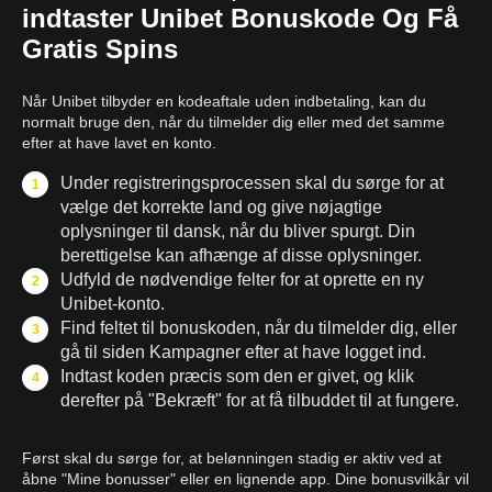
indtaster Unibet Bonuskode Og Få
Gratis Spins
Når Unibet tilbyder en kodeaftale uden indbetaling, kan du
normalt bruge den, når du tilmelder dig eller med det samme
efter at have lavet en konto.
Under registreringsprocessen skal du sørge for at
vælge det korrekte land og give nøjagtige
oplysninger til dansk, når du bliver spurgt. Din
berettigelse kan afhænge af disse oplysninger.
Udfyld de nødvendige felter for at oprette en ny
Unibet-konto.
Find feltet til bonuskoden, når du tilmelder dig, eller
gå til siden Kampagner efter at have logget ind.
Indtast koden præcis som den er givet, og klik
derefter på "Bekræft" for at få tilbuddet til at fungere.
Først skal du sørge for, at belønningen stadig er aktiv ved at
åbne "Mine bonusser" eller en lignende app. Dine bonusvilkår vil